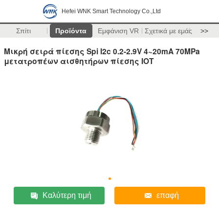
Hefei WNK Smart Technology Co.,Ltd
Σπίτι
Προϊόντα
Εμφάνιση VR
Σχετικά με εμάς
>>
Μικρή σειρά πίεσης Spi I2c 0.2-2.9V 4~20mA 70MPa
μετατροπέων αισθητήρων πίεσης IOT
Καλύτερη τιμή
επαφή