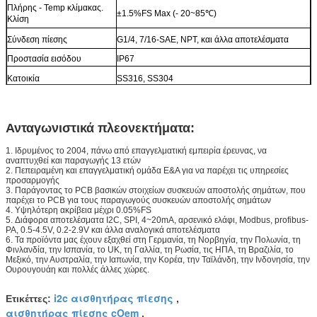
Πλήρης - Temp κλίμακας.
±1.5%FS Max (- 20~85℃)
Κλίση
Σύνδεση πίεσης
G1/4, 7/16-SAE, NPT, και άλλα αποτελέσματα
Προστασία εισόδου
IP67
Κατοικία
SS316, SS304
Ανταγωνιστικά πλεονεκτήματα:
1. Ιδρυμένος το 2004, πάνω από επαγγελματική εμπειρία έρευνας, να
αναπτυχθεί και παραγωγής 13 ετών
2. Πεπειραμένη και επαγγελματική ομάδα Ε&Α για να παρέχει τις υπηρεσίες
προσαρμογής
3. Παράγοντας το PCB βασικών στοιχείων συσκευών αποστολής σημάτων, που
παρέχει το PCB για τους παραγωγούς συσκευών αποστολής σημάτων
4. Υψηλότερη ακρίβεια μέχρι 0.05%FS
5. Διάφορα αποτελέσματα I2C, SPI, 4~20mA, αρσενικό ελάφι, Modbus, profibus-
PA, 0.5-4.5V, 0.2-2.9V και άλλα αναλογικά αποτελέσματα
6. Τα προϊόντα μας έχουν εξαχθεί στη Γερμανία, τη Νορβηγία, την Πολωνία, τη
Φινλανδία, την Ισπανία, το UK, τη Γαλλία, τη Ρωσία, τις ΗΠΑ, τη Βραζιλία, το
Μεξικό, την Αυστραλία, την Ιαπωνία, την Κορέα, την Ταϊλάνδη, την Ινδονησία, την
Ουρουγουάη και πολλές άλλες χώρες.
i2c αισθητήρας πίεσης
Ετικέττες:
,
αισθητήρας πίεσης cOem
,