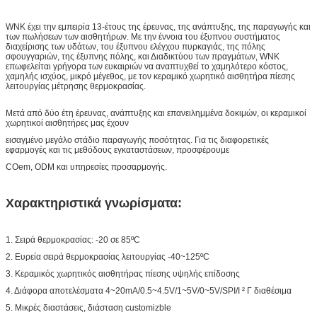
WNK έχει την εμπειρία 13-έτους της έρευνας, της ανάπτυξης, της παραγωγής και
των πωλήσεων των αισθητήρων. Με την έννοια του έξυπνου συστήματος
διαχείρισης των υδάτων, του έξυπνου ελέγχου πυρκαγιάς, της πόλης
σφουγγαριών, της έξυπνης πόλης, και Διαδικτύου των πραγμάτων, WNK
επωφελείται γρήγορα των ευκαιριών να αναπτυχθεί το χαμηλότερο κόστος,
χαμηλής ισχύος, μικρό μέγεθος, με τον κεραμικό χωρητικό αισθητήρα πίεσης
λειτουργίας μέτρησης θερμοκρασίας.
Μετά από δύο έτη έρευνας, ανάπτυξης και επανειλημμένα δοκιμών, οι κεραμικοί
χωρητικοί αισθητήρες μας έχουν
εισαγμένο μεγάλο στάδιο παραγωγής ποσότητας. Για τις διαφορετικές
εφαρμογές και τις μεθόδους εγκαταστάσεων, προσφέρουμε
COem, ODM και υπηρεσίες προσαρμογής.
Χαρακτηριστικά γνωρίσματα:
1. Σειρά θερμοκρασίας: -20 σε 85ºC
2. Ευρεία σειρά θερμοκρασίας λειτουργίας -40~125ºC
3. Κεραμικός χωρητικός αισθητήρας πίεσης υψηλής επίδοσης
4. Διάφορα αποτελέσματα 4~20mA/0.5~4.5V/1~5V/0~5V/SPI/Ι ² Γ διαθέσιμα
5. Μικρές διαστάσεις, διάσταση customizble