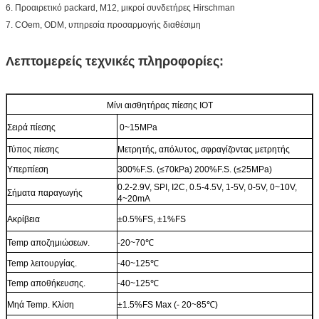
6. Προαιρετικό packard, M12, μικροί συνδετήρες Hirschman
7. COem, ODM, υπηρεσία προσαρμογής διαθέσιμη
Λεπτομερείς τεχνικές πληροφορίες:
Μίνι αισθητήρας πίεσης IOT
Σειρά πίεσης
0~15MPa
Τύπος πίεσης
Μετρητής, απόλυτος, σφραγίζοντας μετρητής
Υπερπίεση
300%F.S. (≤70kPa) 200%F.S. (≤25MPa)
0.2-2.9V, SPI, I2C, 0.5-4.5V, 1-5V, 0-5V, 0~10V,
Σήματα παραγωγής
4~20mA
Ακρίβεια
±0.5%FS, ±1%FS
Temp αποζημιώσεων.
-20~70℃
Temp λειτουργίας.
-40~125℃
Temp αποθήκευσης.
-40~125℃
Μηά Temp. Κλίση
±1.5%FS Max (- 20~85℃)