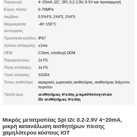
Παραγωγή:
4~20mA, I2C, SPI, 0,2-2,9V, 0-5V και προσαρμογή
Εύρος πίεσης:
0-70MPa
Ακρίβεια:
0.5%FS, 1%FS, 2%FS
Θερμοκρασία
-40~150°C
λειτουργίας:
Προστασία εισόδου:
IP67
Χρόνος απόκρισης:
≥1ms
OEM:
COem, υποδοχή ODM
Παραφορτώνω:
2x FS
Πίεση απόδειξης:
3x FS
Υλικό στέγασης:
SS304
Τύπος αισθητήρα:
κεραμικός χωρητικός αισθητήρας, αισθητήρας διάχυτου
πυριτίου
αισθητήρας πίεσης μικροϋπολογιστών
Υψηλό φως:
,
i2c αισθητήρας πίεσης
Μικρός μετατροπέας Spi I2c 0.2-2.9V 4~20mA,
μικρή κατανάλωση αισθητήρων πίεσης
χαμηλότερου κόστους IOT