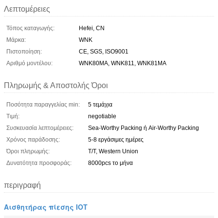
Λεπτομέρειες
Τόπος καταγωγής:
Hefei, CN
Μάρκα:
WNK
Πιστοποίηση:
CE, SGS, ISO9001
Αριθμό μοντέλου:
WNK80MA, WNK811, WNK81MA
Πληρωμής & Αποστολής Όροι
Ποσότητα παραγγελίας min:
5 τεμάχια
Τιμή:
negotiable
Συσκευασία λεπτομέρειες:
Sea-Worthy Packing ή Air-Worthy Packing
Χρόνος παράδοσης:
5-8 εργάσιμες ημέρες
Όροι πληρωμής:
T/T, Western Union
Δυνατότητα προσφοράς:
8000pcs το μήνα
περιγραφή
Αισθητήρας πίεσης IOT