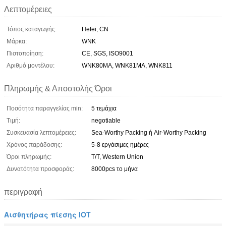
Λεπτομέρειες
Τόπος καταγωγής:
Hefei, CN
Μάρκα:
WNK
Πιστοποίηση:
CE, SGS, ISO9001
Αριθμό μοντέλου:
WNK80MA, WNK81MA, WNK811
Πληρωμής & Αποστολής Όροι
Ποσότητα παραγγελίας min:
5 τεμάχια
Τιμή:
negotiable
Συσκευασία λεπτομέρειες:
Sea-Worthy Packing ή Air-Worthy Packing
Χρόνος παράδοσης:
5-8 εργάσιμες ημέρες
Όροι πληρωμής:
T/T, Western Union
Δυνατότητα προσφοράς:
8000pcs το μήνα
περιγραφή
Αισθητήρας πίεσης IOT