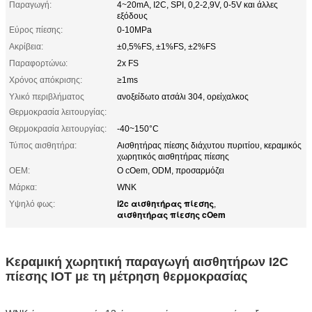
Παραγωγή:
4~20mA, I2C, SPI, 0,2-2,9V, 0-5V και άλλες
εξόδους
Εύρος πίεσης:
0-10MPa
Ακρίβεια:
±0,5%FS, ±1%FS, ±2%FS
Παραφορτώνω:
2x FS
Χρόνος απόκρισης:
≥1ms
Υλικό περιβλήματος
ανοξείδωτο ατσάλι 304, ορείχαλκος
Θερμοκρασία λειτουργίας:
Θερμοκρασία λειτουργίας:
-40~150°C
Τύπος αισθητήρα:
Αισθητήρας πίεσης διάχυτου πυριτίου, κεραμικός
χωρητικός αισθητήρας πίεσης
OEM:
Ο cOem, ODM, προσαρμόζει
Μάρκα:
WNK
i2c αισθητήρας πίεσης
Υψηλό φως:
,
αισθητήρας πίεσης cOem
Κεραμική χωρητική παραγωγή αισθητήρων I2C
πίεσης IOT με τη μέτρηση θερμοκρασίας