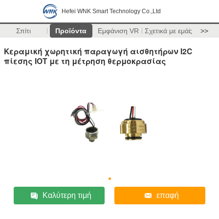
Hefei WNK Smart Technology Co.,Ltd
Σπίτι
Προϊόντα
Εμφάνιση VR
Σχετικά με εμάς
>>
Κεραμική χωρητική παραγωγή αισθητήρων I2C
πίεσης IOT με τη μέτρηση θερμοκρασίας
Καλύτερη τιμή
επαφή