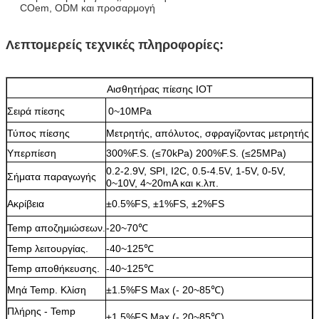
COem, ODM και προσαρμογή
Λεπτομερείς τεχνικές πληροφορίες:
Αισθητήρας πίεσης IOT
Σειρά πίεσης
0~10MPa
Τύπος πίεσης
Μετρητής, απόλυτος, σφραγίζοντας μετρητής
Υπερπίεση
300%F.S. (≤70kPa) 200%F.S. (≤25MPa)
0.2-2.9V, SPI, I2C, 0.5-4.5V, 1-5V, 0-5V,
Σήματα παραγωγής
0~10V, 4~20mA και κ.λπ.
Ακρίβεια
±0.5%FS, ±1%FS, ±2%FS
Temp αποζημιώσεων.
-20~70℃
Temp λειτουργίας.
-40~125℃
Temp αποθήκευσης.
-40~125℃
Μηά Temp. Κλίση
±1.5%FS Max (- 20~85℃)
Πλήρης - Temp
±1.5%FS Max (- 20~85℃)