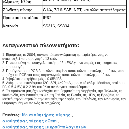
κλίμακας. Κλίση
Σύνδεση πίεσης
G1/4, 7/16-SAE, NPT, και άλλα αποτελέσματα
Προστασία εισόδου
IP67
Κατοικία
SS316, SS304
Ανταγωνιστικά πλεονεκτήματα:
1. Ιδρυμένος το 2004, πάνω από επαγγελματική εμπειρία έρευνας, να
αναπτυχθεί και παραγωγής 13 ετών
2. Πεπειραμένη και επαγγελματική ομάδα Ε&Α για να παρέχει τις υπηρεσίες
προσαρμογής
3. Παράγοντας το PCB βασικών στοιχείων συσκευών αποστολής σημάτων, που
παρέχει το PCB για τους παραγωγούς συσκευών αποστολής σημάτων
4. Υψηλότερη ακρίβεια μέχρι 0.05%FS
5. Διάφορα αποτελέσματα I2C, SPI, 4~20mA, αρσενικό ελάφι, Modbus, profibus-
PA, 0.5-4.5V, 0.2-2.9V και άλλα αναλογικά αποτελέσματα
6. Τα προϊόντα μας έχουν εξαχθεί στη Γερμανία, τη Νορβηγία, την Πολωνία, τη
Φινλανδία, την Ισπανία, το UK, τη Γαλλία, τη Ρωσία, τις ΗΠΑ, τη Βραζιλία, το
Μεξικό, την Αυστραλία, την Ιαπωνία, την Κορέα, την Ταϊλάνδη, την Ινδονησία, την
Ουρουγουάη και πολλές άλλες χώρες.
i2c αισθητήρας πίεσης
Ετικέττες:
,
αισθητήρας πίεσης cOem
,
αισθητήρας πίεσης μικροϋπολογιστών