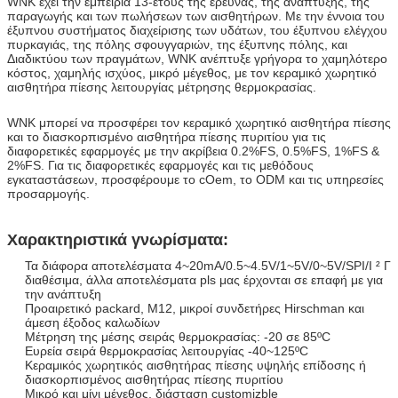
WNK έχει την εμπειρία 13-έτους της έρευνας, της ανάπτυξης, της
παραγωγής και των πωλήσεων των αισθητήρων. Με την έννοια του
έξυπνου συστήματος διαχείρισης των υδάτων, του έξυπνου ελέγχου
πυρκαγιάς, της πόλης σφουγγαριών, της έξυπνης πόλης, και
Διαδικτύου των πραγμάτων, WNK ανέπτυξε γρήγορα το χαμηλότερο
κόστος, χαμηλής ισχύος, μικρό μέγεθος, με τον κεραμικό χωρητικό
αισθητήρα πίεσης λειτουργίας μέτρησης θερμοκρασίας.
WNK μπορεί να προσφέρει τον κεραμικό χωρητικό αισθητήρα πίεσης
και το διασκορπισμένο αισθητήρα πίεσης πυριτίου για τις
διαφορετικές εφαρμογές με την ακρίβεια 0.2%FS, 0.5%FS, 1%FS &
2%FS.
Για τις διαφορετικές εφαρμογές και τις μεθόδους
εγκαταστάσεων, προσφέρουμε το cOem, το ODM και τις υπηρεσίες
προσαρμογής.
Χαρακτηριστικά γνωρίσματα:
Τα διάφορα αποτελέσματα 4~20mA/0.5~4.5V/1~5V/0~5V/SPI/Ι ² Γ
διαθέσιμα, άλλα αποτελέσματα pls μας έρχονται σε επαφή με για
την ανάπτυξη
Προαιρετικό packard, M12, μικροί συνδετήρες Hirschman και
άμεση έξοδος καλωδίων
Μέτρηση της μέσης σειράς θερμοκρασίας: -20 σε 85ºC
Ευρεία σειρά θερμοκρασίας λειτουργίας -40~125ºC
Κεραμικός χωρητικός αισθητήρας πίεσης υψηλής επίδοσης ή
διασκορπισμένος αισθητήρας πίεσης πυριτίου
Μικρό και μίνι μέγεθος, διάσταση customizble