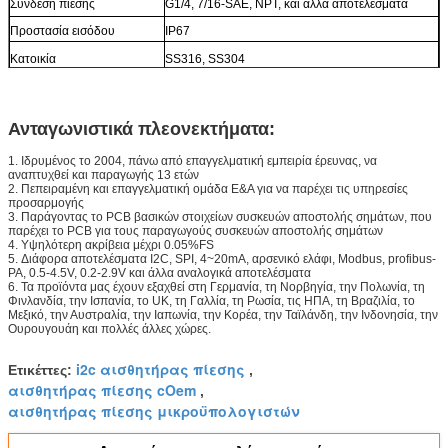
Σύνδεση πίεσης
G1/4, 7/16-SAE, NPT, και άλλα αποτελέσματα
Προστασία εισόδου
IP67
Κατοικία
SS316, SS304
Ανταγωνιστικά πλεονεκτήματα:
1. Ιδρυμένος το 2004, πάνω από επαγγελματική εμπειρία έρευνας, να
αναπτυχθεί και παραγωγής 13 ετών
2. Πεπειραμένη και επαγγελματική ομάδα Ε&Α για να παρέχει τις υπηρεσίες
προσαρμογής
3. Παράγοντας το PCB βασικών στοιχείων συσκευών αποστολής σημάτων, που
παρέχει το PCB για τους παραγωγούς συσκευών αποστολής σημάτων
4. Υψηλότερη ακρίβεια μέχρι 0.05%FS
5. Διάφορα αποτελέσματα I2C, SPI, 4~20mA, αρσενικό ελάφι, Modbus, profibus-
PA, 0.5-4.5V, 0.2-2.9V και άλλα αναλογικά αποτελέσματα
6. Τα προϊόντα μας έχουν εξαχθεί στη Γερμανία, τη Νορβηγία, την Πολωνία, τη
Φινλανδία, την Ισπανία, το UK, τη Γαλλία, τη Ρωσία, τις ΗΠΑ, τη Βραζιλία, το
Μεξικό, την Αυστραλία, την Ιαπωνία, την Κορέα, την Ταϊλάνδη, την Ινδονησία, την
Ουρουγουάη και πολλές άλλες χώρες.
i2c αισθητήρας πίεσης
Ετικέττες:
,
αισθητήρας πίεσης cOem
,
αισθητήρας πίεσης μικροϋπολογιστών