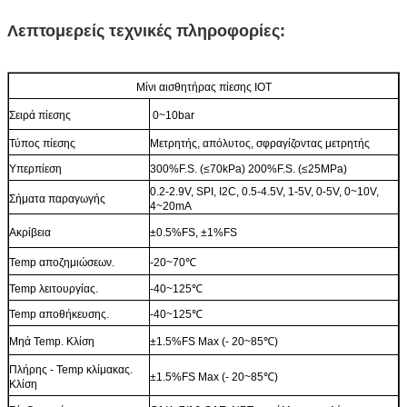
Λεπτομερείς τεχνικές πληροφορίες:
Μίνι αισθητήρας πίεσης IOT
Σειρά πίεσης
0~10bar
Τύπος πίεσης
Μετρητής, απόλυτος, σφραγίζοντας μετρητής
Υπερπίεση
300%F.S. (≤70kPa) 200%F.S. (≤25MPa)
0.2-2.9V, SPI, I2C, 0.5-4.5V, 1-5V, 0-5V, 0~10V,
Σήματα παραγωγής
4~20mA
Ακρίβεια
±0.5%FS, ±1%FS
Temp αποζημιώσεων.
-20~70℃
Temp λειτουργίας.
-40~125℃
Temp αποθήκευσης.
-40~125℃
Μηά Temp. Κλίση
±1.5%FS Max (- 20~85℃)
Πλήρης - Temp κλίμακας.
±1.5%FS Max (- 20~85℃)
Κλίση