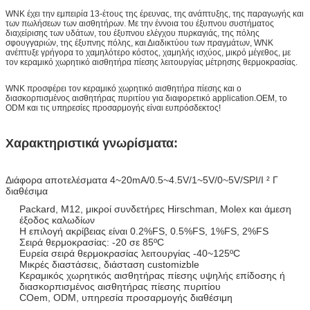
WNK έχει την εμπειρία 13-έτους της έρευνας, της ανάπτυξης, της παραγωγής και
των πωλήσεων των αισθητήρων. Με την έννοια του έξυπνου συστήματος
διαχείρισης των υδάτων, του έξυπνου ελέγχου πυρκαγιάς, της πόλης
σφουγγαριών, της έξυπνης πόλης, και Διαδικτύου των πραγμάτων, WNK
ανέπτυξε γρήγορα το χαμηλότερο κόστος, χαμηλής ισχύος, μικρό μέγεθος, με
τον κεραμικό χωρητικό αισθητήρα πίεσης λειτουργίας μέτρησης θερμοκρασίας.
WNK προσφέρει τον κεραμικό χωρητικό αισθητήρα πίεσης και ο
διασκορπισμένος αισθητήρας πυριτίου για διαφορετικό application.OEM, το
ODM και τις υπηρεσίες προσαρμογής είναι ευπρόσδεκτος!
Χαρακτηριστικά γνωρίσματα:
Διάφορα αποτελέσματα 4~20mA/0.5~4.5V/1~5V/0~5V/SPI/Ι ² Γ
διαθέσιμα
Packard, M12, μικροί συνδετήρες Hirschman, Molex και άμεση
έξοδος καλωδίων
Η επιλογή ακρίβειας είναι 0.2%FS, 0.5%FS, 1%FS, 2%FS
Σειρά θερμοκρασίας: -20 σε 85ºC
Ευρεία σειρά θερμοκρασίας λειτουργίας -40~125ºC
Μικρές διαστάσεις, διάσταση customizble
Κεραμικός χωρητικός αισθητήρας πίεσης υψηλής επίδοσης ή
διασκορπισμένος αισθητήρας πίεσης πυριτίου
COem, ODM, υπηρεσία προσαρμογής διαθέσιμη