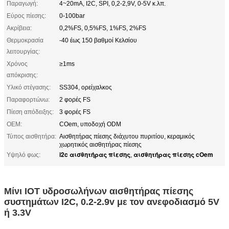
Παραγωγή:
4~20mA, I2C, SPI, 0,2-2,9V, 0-5V κ.λπ.
Εύρος πίεσης:
0-100bar
Ακρίβεια:
0,2%FS, 0,5%FS, 1%FS, 2%FS
Θερμοκρασία
-40 έως 150 βαθμοί Κελσίου
λειτουργίας:
Χρόνος
≥1ms
απόκρισης:
Υλικό στέγασης:
SS304, ορείχαλκος
Παραφορτώνω:
2 φορές FS
Πίεση απόδειξης:
3 φορές FS
OEM:
COem, υποδοχή ODM
Τύπος αισθητήρα:
Αισθητήρας πίεσης διάχυτου πυριτίου, κεραμικός
χωρητικός αισθητήρας πίεσης
i2c αισθητήρας πίεσης
αισθητήρας πίεσης cOem
Υψηλό φως:
,
Μίνι IOT υδροσωλήνων αισθητήρας πίεσης
συστημάτων I2C, 0.2-2.9v με τον ανεφοδιασμό 5V
ή 3.3V