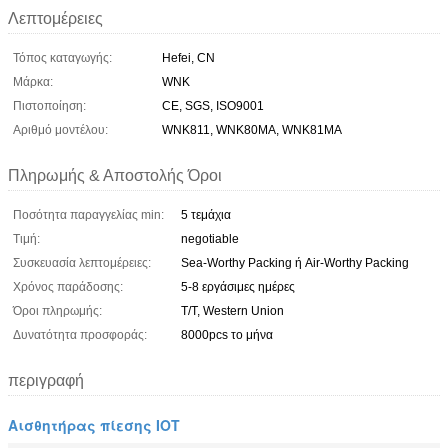
Λεπτομέρειες
Τόπος καταγωγής:
Hefei, CN
Μάρκα:
WNK
Πιστοποίηση:
CE, SGS, ISO9001
Αριθμό μοντέλου:
WNK811, WNK80MA, WNK81MA
Πληρωμής & Αποστολής Όροι
Ποσότητα παραγγελίας min:
5 τεμάχια
Τιμή:
negotiable
Συσκευασία λεπτομέρειες:
Sea-Worthy Packing ή Air-Worthy Packing
Χρόνος παράδοσης:
5-8 εργάσιμες ημέρες
Όροι πληρωμής:
T/T, Western Union
Δυνατότητα προσφοράς:
8000pcs το μήνα
περιγραφή
Αισθητήρας πίεσης IOT