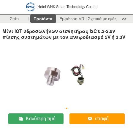
Hefei WNK Smart Technology Co.,Ltd
Σπίτι
Προϊόντα
Εμφάνιση VR
Σχετικά με εμάς
>>
Μίνι IOT υδροσωλήνων αισθητήρας I2C 0.2-2.9v
πίεσης συστημάτων με τον ανεφοδιασμό 5V ή 3.3V
Καλύτερη τιμή
επαφή