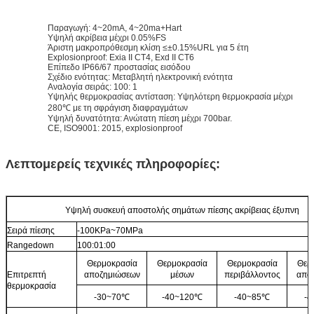
Παραγωγή: 4~20mA, 4~20ma+Hart
Υψηλή ακρίβεια μέχρι 0.05%FS
Άριστη μακροπρόθεσμη κλίση ≤±0.15%URL για 5 έτη
Explosionproof: Exia ΙΙ CT4, Exd ΙΙ CT6
Επίπεδο IP66/67 προστασίας εισόδου
Σχέδιο ενότητας: Μεταβλητή ηλεκτρονική ενότητα
Αναλογία σειράς: 100: 1
Υψηλής θερμοκρασίας αντίσταση: Υψηλότερη θερμοκρασία μέχρι
280℃ με τη σφράγιση διαφραγμάτων
Υψηλή δυνατότητα: Ανώτατη πίεση μέχρι 700bar.
CE, ISO9001: 2015, explosionproof
Λεπτομερείς τεχνικές πληροφορίες:
Υψηλή συσκευή αποστολής σημάτων πίεσης ακρίβειας έξυπνη
Σειρά πίεσης
-100KPa~70MPa
Rangedown
100:01:00
Θερμοκρασία
Θερμοκρασία
Θερμοκρασία
Θερ
Επιτρεπτή
αποζημιώσεων
μέσων
περιβάλλοντος
απο
θερμοκρασία
-30~70℃
-40~120℃
-40~85℃
-