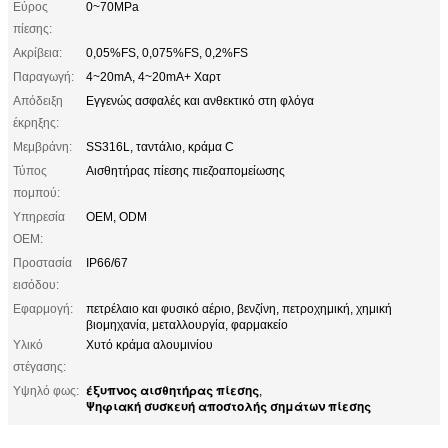
Εύρος
0~70MPa
πίεσης:
Ακρίβεια:
0,05%FS, 0,075%FS, 0,2%FS
Παραγωγή:
4~20mA, 4~20mA+ Χαρτ
Απόδειξη
Εγγενώς ασφαλές και ανθεκτικό στη φλόγα
έκρηξης:
Μεμβράνη:
SS316L, ταντάλιο, κράμα C
Τύπος
Αισθητήρας πίεσης πιεζοαπομείωσης
πομπού:
Υπηρεσία
OEM, ODM
OEM:
Προστασία
IP66/67
εισόδου:
Εφαρμογή:
πετρέλαιο και φυσικό αέριο, βενζίνη, πετροχημική, χημική
βιομηχανία, μεταλλουργία, φαρμακείο
Υλικό
Χυτό κράμα αλουμινίου
στέγασης:
έξυπνος αισθητήρας πίεσης
Υψηλό φως:
,
Ψηφιακή συσκευή αποστολής σημάτων πίεσης