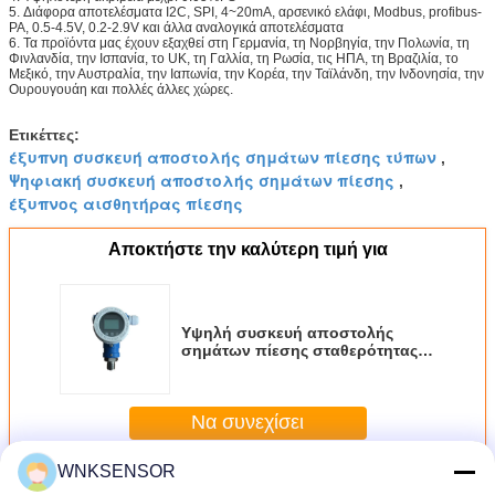
5. Διάφορα αποτελέσματα I2C, SPI, 4~20mA, αρσενικό ελάφι, Modbus, profibus-
PA, 0.5-4.5V, 0.2-2.9V και άλλα αναλογικά αποτελέσματα
6. Τα προϊόντα μας έχουν εξαχθεί στη Γερμανία, τη Νορβηγία, την Πολωνία, τη
Φινλανδία, την Ισπανία, το UK, τη Γαλλία, τη Ρωσία, τις ΗΠΑ, τη Βραζιλία, το
Μεξικό, την Αυστραλία, την Ιαπωνία, την Κορέα, την Ταϊλάνδη, την Ινδονησία, την
Ουρουγουάη και πολλές άλλες χώρες.
Ετικέττες:
έξυπνη συσκευή αποστολής σημάτων πίεσης τύπων
,
Ψηφιακή συσκευή αποστολής σημάτων πίεσης
,
έξυπνος αισθητήρας πίεσης
Αποκτήστε την καλύτερη τιμή για
Υψηλή συσκευή αποστολής
σημάτων πίεσης σταθερότητας
έξυπνη με 4~20mA
explosionproof
Να συνεχίσει
WNKSENSOR
Περισσότεροι