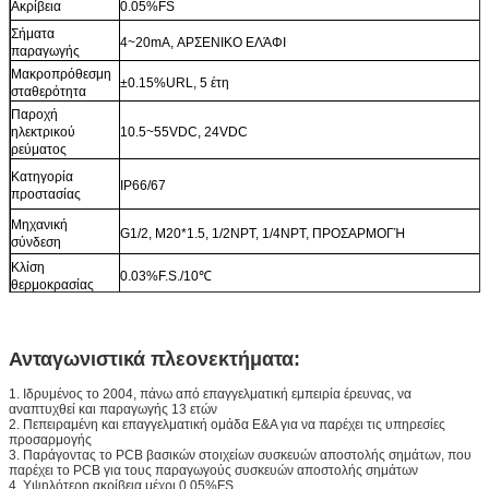
Ακρίβεια
0.05%FS
Σήματα
4~20mA, ΑΡΣΕΝΙΚΟ ΕΛΆΦΙ
παραγωγής
Μακροπρόθεσμη
±0.15%URL, 5 έτη
σταθερότητα
Παροχή
ηλεκτρικού
10.5~55VDC, 24VDC
ρεύματος
Κατηγορία
IP66/67
προστασίας
Μηχανική
G1/2, M20*1.5, 1/2NPT, 1/4NPT, ΠΡΟΣΑΡΜΟΓΉ
σύνδεση
Κλίση
0.03%F.S./10℃
θερμοκρασίας
Αντι-κλονισμός
Σύμφωνα με τη δοκιμή gb/t1827.3/iec61298-3, <0.1%URL
Υλικό κατοικίας
Κράμα αργιλίου
Βάρος
Περίπου 1.7kg
Ανταγωνιστικά πλεονεκτήματα:
1. Ιδρυμένος το 2004, πάνω από επαγγελματική εμπειρία έρευνας, να
αναπτυχθεί και παραγωγής 13 ετών
2. Πεπειραμένη και επαγγελματική ομάδα Ε&Α για να παρέχει τις υπηρεσίες
προσαρμογής
3. Παράγοντας το PCB βασικών στοιχείων συσκευών αποστολής σημάτων, που
παρέχει το PCB για τους παραγωγούς συσκευών αποστολής σημάτων
4. Υψηλότερη ακρίβεια μέχρι 0.05%FS