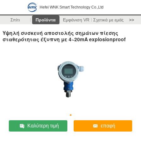
Hefei WNK Smart Technology Co.,Ltd
Σπίτι
Προϊόντα
Εμφάνιση VR
Σχετικά με εμάς
>>
Υψηλή συσκευή αποστολής σημάτων πίεσης
σταθερότητας έξυπνη με 4~20mA explosionproof
Καλύτερη τιμή
επαφή