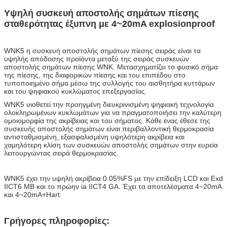
Υψηλή συσκευή αποστολής σημάτων πίεσης
σταθερότητας έξυπνη με 4~20mA explosionproof
WNK5 η συσκευή αποστολής σημάτων πίεσης σειράς είναι τα
υψηλής απόδοσης προϊόντα μεταξύ της σειράς συσκευών
αποστολής σημάτων πίεσης WNK. Μετασχηματίζει το φυσικό σήμα
της πίεσης, της διαφορικών πίεσης και του επιπέδου στο
τυποποιημένο σήμα μέσω της συλλογής του αισθητήρα κυττάρων
και του ψηφιακού κυκλώματος επεξεργασίας.
WNK5 υιοθετεί την προηγμένη διευκρινισμένη ψηφιακή τεχνολογία
ολοκληρωμένων κυκλωμάτων για να πραγματοποιήσει την καλύτερη
ομοιομορφία της ακρίβειας και του σήματος. Κάθε ένας έθεσε της
συσκευής αποστολής σημάτων είναι περιβαλλοντική θερμοκρασία
αντισταθμισμένη, εξασφαλισμένη υψηλότερη ακρίβεια και
χαμηλότερη κλίση των συσκευών αποστολής σημάτων στην ευρεία
λειτουργώντας σειρά θερμοκρασίας.
WNK5 έχει την υψηλή ακρίβεια 0.05%FS με την επίδειξη LCD και Exd
IICT6 ΜΒ και το πρώην ia IICT4 GA. Έχει τα αποτελέσματα 4~20mA
και 4~20mA+Hart.
Γρήγορες πληροφορίες: