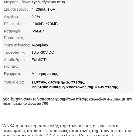
Μέτρηση μέσων:
Υγρό, αέριο και ατμό
Σήματα εξόδου:
4~20mA, 1-5V
Ακρίβεια:
0,2%
Εύρος πίεσης:
-100kPa~70MPa
Κατηγορία
IP66/67
Προστασίας:
Υλικό στέγασης:
Αλουμίνιο
Τροφοδοτικό:
10,5~30V DC
Απόδειξη της
ExiaIICT4
έκρηξης:
Εφαρμογή:
Μέτρηση πίεσης
έξυπνος αισθητήρας πίεσης
Υψηλό φως:
,
Ψηφιακή συσκευή αποστολής σημάτων πίεσης
Δύο έξυπνη συσκευή αποστολής σημάτων πίεσης καλωδίων 4-20mA με την
πίεση μέχρι το φραγμό 700
WNK4 η συσκευή αποστολής σημάτων πίεσης σειράς είναι οι
οικονομικώς αποδοτικές συσκευές αποστολής σημάτων πίεσης που
παρέχονται από Hefei WNK την έξυπνη Co. τεχνολογίας, ΕΠΕ.