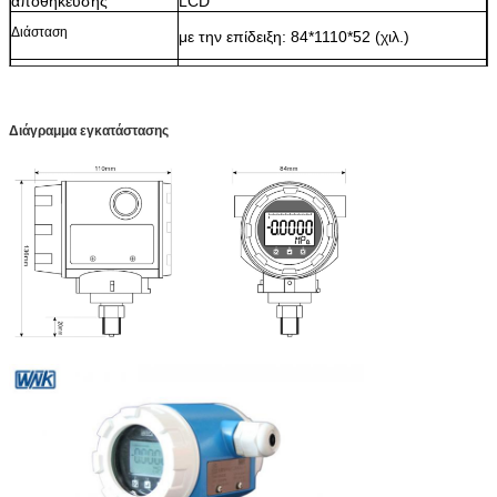
αποθήκευσης
LCD
Διάσταση
με την επίδειξη: 84*1110*52 (χιλ.)
1.1kg (χωρίς το υποστήριγμα ή σύνδεση
Καθαρό βάρος
διαδικασίας)
Διάγραμμα εγκατάστασης