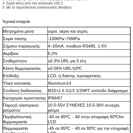
4. Σειρά κάτω από την αναλογία 100:1
5. Με το πρωτόκολλο επικοινωνίας Modbus
Τεχνικά στοιχεία
Μετρημένα μέσα
υγρό, αέριο και ατμός
Σειρά πίεσης
-100KPa~70MPa
Σήματα παραγωγής
4~20mA, modbus-RS485, 1-5V
Ακρίβεια
0,2%
Σταθερότητα
±0.3% URL για 5 έτη
Κλίση θερμοκρασίας
±0.05% URL/10ºC
Επίδειξη
LCD, ή δείκτης προαιρετικός
Υλικό κατοικίας
Aluminum14
Σύνδεση διαδικασίας
M20×1.5 G1/2 1/2NPT επίπεδο διάφραγμα
Κατηγορία προστασίας
IP66/67
Παροχή ηλεκτρικού
10.5-55V ΣΥΝΕΧΕΣ 10.5-30V συνεχές
ρεύματος
ρεύμα
Περιβαλλοντική
-40 σε 85ºC, - 40 στην επιγραφή 80ºCfor
θερμοκρασία
LCD
Θερμοκρασία
-45 σε 85ºC, - 40 σε 80ºC για την επιγραφή