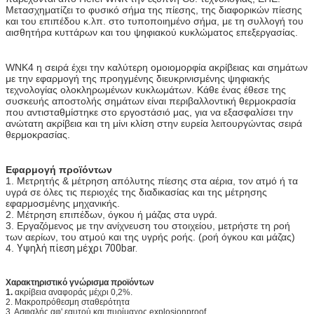
Μετασχηματίζει το φυσικό σήμα της πίεσης, της διαφορικών πίεσης
και του επιπέδου κ.λπ. στο τυποποιημένο σήμα, με τη συλλογή του
αισθητήρα κυττάρων και του ψηφιακού κυκλώματος επεξεργασίας.
WNK4 η σειρά έχει την καλύτερη ομοιομορφία ακρίβειας και σημάτων
με την εφαρμογή της προηγμένης διευκρινισμένης ψηφιακής
τεχνολογίας ολοκληρωμένων κυκλωμάτων. Κάθε ένας έθεσε της
συσκευής αποστολής σημάτων είναι περιβαλλοντική θερμοκρασία
που αντισταθμίστηκε στο εργοστάσιό μας, για να εξασφαλίσει την
ανώτατη ακρίβεια και τη μίνι κλίση στην ευρεία λειτουργώντας σειρά
θερμοκρασίας.
Εφαρμογή προϊόντων
1. Μετρητής & μέτρηση απόλυτης πίεσης στα αέρια, τον ατμό ή τα
υγρά σε όλες τις περιοχές της διαδικασίας και της μέτρησης
εφαρμοσμένης μηχανικής.
2. Μέτρηση επιπέδων, όγκου ή μάζας στα υγρά.
3. Εργαζόμενος με την ανίχνευση του στοιχείου, μετρήστε τη ροή
των αερίων, του ατμού και της υγρής ροής. (ροή όγκου και μάζας)
4.
Υψηλή πίεση μέχρι 700bar.
Χαρακτηριστικό γνώρισμα προϊόντων
1.
ακρίβεια αναφοράς μέχρι 0,2%.
2. Μακροπρόθεσμη σταθερότητα
3. Ασφαλής αφ' εαυτού και πυρίμαχος explosionproof