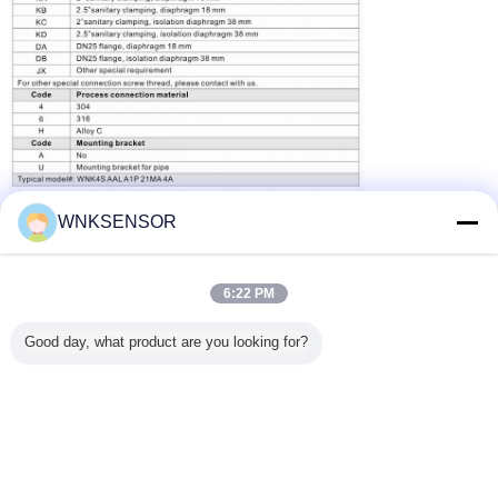
πληροφορίες επιχείρησης
WNKSENSOR
6:22 PM
Good day, what product are you looking for?