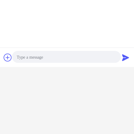
συζήτηση
Ζητήστε ένα
απόσπασμα
Photo
Video Call
Audio Call