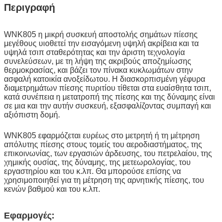
Περιγραφή
WNK805 η μικρή συσκευή αποστολής σημάτων πίεσης
μεγέθους υιοθετεί την εισαγόμενη υψηλή ακρίβεια και τα
υψηλά τσιπ σταθερότητας και την άριστη τεχνολογία
συνελεύσεων, με τη λήψη της ακριβούς αποζημίωσης
θερμοκρασίας, και βάζει τον πίνακα κυκλωμάτων στην
ασφαλή κατοικία ανοξείδωτου. Η διασκορπισμένη γέφυρα
διαμετρημάτων πίεσης πυριτίου τίθεται στα ευαίσθητα τσιπ,
κατά συνέπεια η μετατροπή της πίεσης και της δύναμης είναι
σε μια και την αυτήν συσκευή, εξασφαλίζοντας συμπαγή και
αξιόπιστη δομή.
WNK805 εφαρμόζεται ευρέως στο μετρητή ή τη μέτρηση
απόλυτης πίεσης στους τομείς του αεροδιαστήματος, της
επικοινωνίας, των εργασιών άρδευσης, του πετρελαίου, της
χημικής ουσίας, της δύναμης, της μετεωρολογίας, του
εργαστηρίου και του κ.λπ. Θα μπορούσε επίσης να
χρησιμοποιηθεί για τη μέτρηση της αρνητικής πίεσης, του
κενών βαθμού και του κ.λπ.
Εφαρμογές: