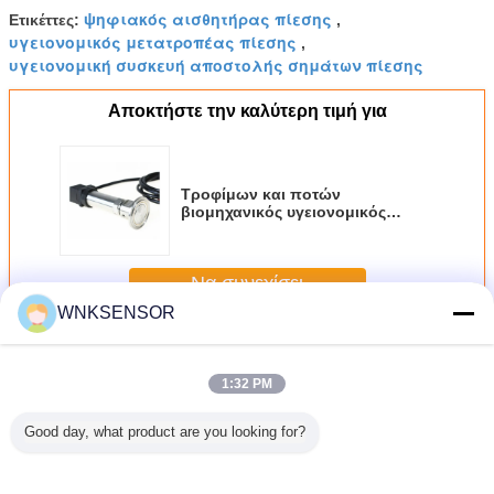
ψηφιακός αισθητήρας πίεσης
Ετικέττες:
,
υγειονομικός μετατροπέας πίεσης
,
υγειονομική συσκευή αποστολής σημάτων πίεσης
Αποκτήστε την καλύτερη τιμή για
Τροφίμων και ποτών
βιομηχανικός υγειονομικός
επίπεδος αισθητήρας πίεσης
μεμβρανών ψηφιακός
Να συνεχίσει
WNKSENSOR
Υγειονομικός αισθητήρας πίεσης
Περισσότεροι
1:32 PM
Good day, what product are you looking for?
νομική
Ασφαλής αφ'
4-20ma 2
Ιατρικός επίπεδος
Υγιει
πεδη
εαυτού 64mm
υγειονομικός
αισθητήρας
υγειονο