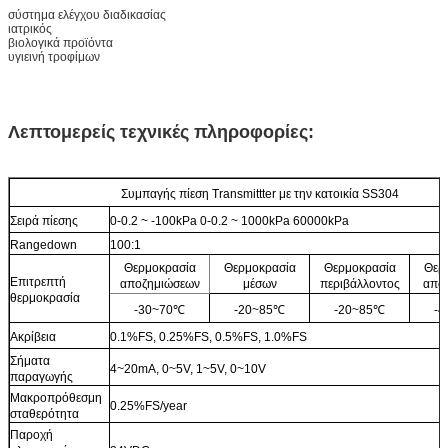
σύστημα ελέγχου διαδικασίας
ιατρικός
βιολογικά προϊόντα
υγιεινή τροφίμων
Λεπτομερείς τεχνικές πληροφορίες:
Συμπαγής πίεση Transmittter με την κατοικία SS304
Σειρά πίεσης
0-0.2 ~ -100kPa 0-0.2 ~ 1000kPa 60000kPa
Rangedown
100:1
Θερμοκρασία
Θερμοκρασία
Θερμοκρασία
Θερ
Επιτρεπτή
αποζημιώσεων
μέσων
περιβάλλοντος
απο
θερμοκρασία
-30~70℃
-20~85℃
-20~85℃
-
Ακρίβεια
0.1%FS, 0.25%FS, 0.5%FS, 1.0%FS
Σήματα
4~20mA, 0~5V, 1~5V, 0~10V
παραγωγής
Μακροπρόθεσμη
0.25%FS/year
σταθερότητα
Παροχή