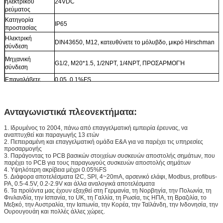
ηλεκτρικού
24VDC
ρεύματος
Κατηγορία
IP65
προστασίας
Ηλεκτρική
DIN43650, M12, κατευθύνετε το μόλυβδο, μικρό Hirschman
σύνδεση
Μηχανική
G1/2, M20*1.5, 1/2NPT, 1/4NPT, ΠΡΟΣΑΡΜΟΓΉ
σύνδεση
Επαναλάβετε
0,05, 0.1%FS
Υπερφόρτωση
1.5~2 φορές
Υλικό κατοικίας
SS304
Ανταγωνιστικά πλεονεκτήματα:
1. Ιδρυμένος το 2004, πάνω από επαγγελματική εμπειρία έρευνας, να
αναπτυχθεί και παραγωγής 13 ετών
2. Πεπειραμένη και επαγγελματική ομάδα Ε&Α για να παρέχει τις υπηρεσίες
προσαρμογής
3. Παράγοντας το PCB βασικών στοιχείων συσκευών αποστολής σημάτων, που
παρέχει το PCB για τους παραγωγούς συσκευών αποστολής σημάτων
4. Υψηλότερη ακρίβεια μέχρι 0.05%FS
5. Διάφορα αποτελέσματα I2C, SPI, 4~20mA, αρσενικό ελάφι, Modbus, profibus-
PA, 0.5-4.5V, 0.2-2.9V και άλλα αναλογικά αποτελέσματα
6. Τα προϊόντα μας έχουν εξαχθεί στη Γερμανία, τη Νορβηγία, την Πολωνία, τη
Φινλανδία, την Ισπανία, το UK, τη Γαλλία, τη Ρωσία, τις ΗΠΑ, τη Βραζιλία, το
Μεξικό, την Αυστραλία, την Ιαπωνία, την Κορέα, την Ταϊλάνδη, την Ινδονησία, την
Ουρουγουάη και πολλές άλλες χώρες.