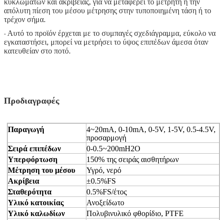
κυκλωμάτων και ακρίβειας, για να μεταφέρει το μετρητή ή την
απόλυτη πίεση του μέσου μέτρησης στην τυποποιημένη τάση ή το
τρέχον σήμα.
Αυτό το προϊόν έρχεται με το συμπαγές σχεδιάγραμμα, εύκολο να
-
εγκαταστήσει, μπορεί να μετρήσει το ύψος επιπέδων άμεσα όταν
κατευθείαν στο ποτό.
Προδιαγραφές
Παραγωγή
4~20mA, 0-10mA, 0-5V, 1-5V, 0.5-4.5V,
προσαρμογή
Σειρά επιπέδων
0-0.5~200mH2O
Υπερφόρτωση
150% της σειράς αισθητήρων
Μέτρηση του μέσου
Υγρό, νερό
Ακρίβεια
±0.5%FS
Σταθερότητα
0.5%FS/έτος
Υλικό κατοικίας
Ανοξείδωτο
Υλικό καλωδίων
Πολυβινυλικό φθορίδιο, PTFE