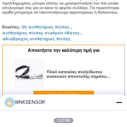
προπληρωμένο, μπορεί επίσης να χρησιμοποιήσει τον πιό couier
απολογισμό σας για να κάνει το φορτίο συλλέγει. Για περισσότερα
αγαθά μπορούμε να τακτοποιήσουμε αεροπορικώς ή θαλασσίως.
i2c αισθητήρας πίεσης
Ετικέττες:
,
αισθητήρας πίεσης σταθμών ύδατος
,
αδιάβροχος αισθητήρας πίεσης
Αποκτήστε την καλύτερη τιμή για
Υλικό κατοικίας ανοξείδωτου
συσκευών αποστολής σημάτων
αισθητήρων πυριτίου διάχυσης
αισθητήρων πίεσης θαλάσσιου
νερού
Να συνεχίσει
WNKSENSOR
αισθητήρας πίεσης νερού
Περισσότεροι
7:17 PM