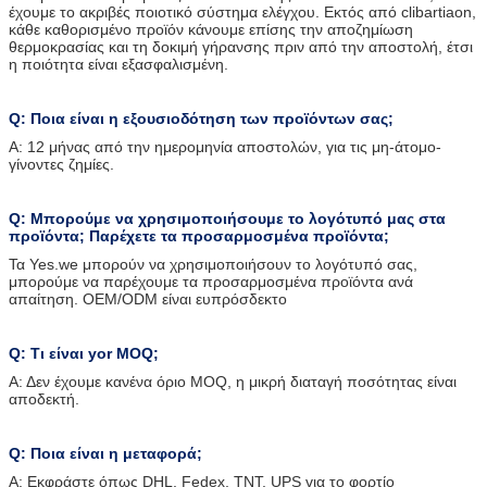
έχουμε το ακριβές ποιοτικό σύστημα ελέγχου. Εκτός από clibartiaon,
κάθε καθορισμένο προϊόν κάνουμε επίσης την αποζημίωση
θερμοκρασίας και τη δοκιμή γήρανσης πριν από την αποστολή, έτσι
η ποιότητα είναι εξασφαλισμένη.
Q: Ποια είναι η εξουσιοδότηση των προϊόντων σας;
Α: 12 μήνας από την ημερομηνία αποστολών, για τις μη-άτομο-
γίνοντες ζημίες.
Q: Μπορούμε να χρησιμοποιήσουμε το λογότυπό μας στα
προϊόντα; Παρέχετε τα προσαρμοσμένα προϊόντα;
Τα Yes.we μπορούν να χρησιμοποιήσουν το λογότυπό σας,
μπορούμε να παρέχουμε τα προσαρμοσμένα προϊόντα ανά
απαίτηση. OEM/ODM είναι ευπρόσδεκτο
Q: Τι είναι yor MOQ;
Α: Δεν έχουμε κανένα όριο MOQ, η μικρή διαταγή
ποσότητας είναι
αποδεκτή.
Q: Ποια είναι η μεταφορά;
Α: Εκφράστε όπως DHL, Fedex, TNT, UPS για το φορτίο