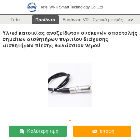
Hefei WNK Smart Technology Co.,Ltd
Σπίτι
Προϊόντα
Εμφάνιση VR
Σχετικά με εμάς
>>
Υλικό κατοικίας ανοξείδωτου συσκευών αποστολής
σημάτων αισθητήρων πυριτίου διάχυσης
αισθητήρων πίεσης θαλάσσιου νερού
Καλύτερη τιμή
επαφή