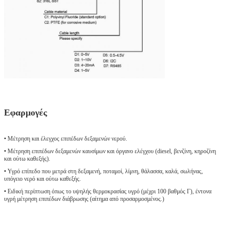
Εφαρμογές
•
Μέτρηση και έλεγχος επιπέδων δεξαμενών νερού.
•
Μέτρηση επιπέδων δεξαμενών καυσίμων και όργανο ελέγχου (diesel, βενζίνη, κηροζίνη
και ούτω καθεξής).
•
Υγρό επίπεδο που μετρά στη δεξαμενή, ποταμοί, λίμνη, θάλασσα, καλά, σωλήνας,
υπόγειο νερό και ούτω καθεξής.
•
Ειδική περίπτωση όπως το υψηλής θερμοκρασίας υγρό (μέχρι 100 βαθμός Γ), έντονα
υγρή μέτρηση επιπέδων διάβρωσης (αίτημα από προσαρμοσμένος.)