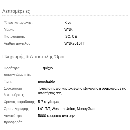
Λεπτομέρειες
Τόπος καταγωγής:
Κίνα
Μάρκα:
WNK
Πιστοποίηση:
ISO, CE
Αριθμό μοντέλου:
WNK8010TT
Πληρωμής & Αποστολής Όροι
Ποσότητα
1 Τεμάχιο
παραγγελίας min:
Τιμή:
negotiable
Συσκευασία
Τυποποιημένο χαρτοκιβώτιο εξαγωγής ή σύμφωνα με τις
απαιτήσεις σας
λεπτομέρειες:
Χρόνος παράδοσης:
5-7 εργάσιμες
Όροι πληρωμής:
L/C, T/T, Western Union, MoneyGram
Δυνατότητα
5000 κομμάτια ανά μήνα
προσφοράς: