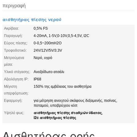
περιγραφή
αισθητήρας πίεσης νερού
Ακρίβεια:
0,5% FS
Παραγωγή:
4-20mA, 1-5V,0-10V,0,5-4,5V, I2C
Εύρος πίεσης:
0-0,5~200mH2O
Τροφοδοτικό:
24V/12V/5V/3.3V
Μετρούμενα
Νερό, υγρό
μέσα:
Υλικό στέγασης:
Ανοξείδωτο ατσάλι
Αξιολόγηση IP:
IP68
Μέγιστη
150% της εμβέλειας του αισθητήρα
υπερφόρτωση:
Εφαρμογή:
για μέτρηση ανοιχτού σκάφους δεξαμενής, πισίνας,
ποταμού, υποβρύχιου κλπ
αισθητήρας πίεσης σταθμών ύδατος
Υψηλό φως:
,
i2c αισθητήρας πίεσης
Αισθητήρας ροής