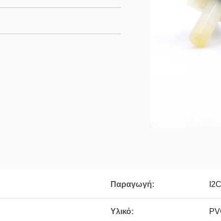
Παραγωγή:
I2
Υλικό:
PV