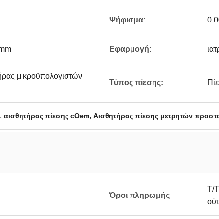
Ψήφισμα:
0.0
0mm
Εφαρμογή:
ιατ
τήρας μικροϋπολογιστών
Τύπος πίεσης:
Πί
,
,
αισθητήρας πίεσης cOem
Αισθητήρας πίεσης μετρητών προστ
T/T
Όροι πληρωμής
ού