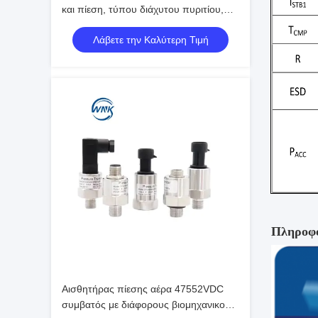
και πίεση, τύπου διάχυτου πυριτίου,
πομπού με έξοδο 4-20mA και επιλογές
Λάβετε την Καλύτερη Τιμή
προσαρμογής
Πληροφο
Αισθητήρας πίεσης αέρα 47552VDC
συμβατός με διάφορους βιομηχανικούς