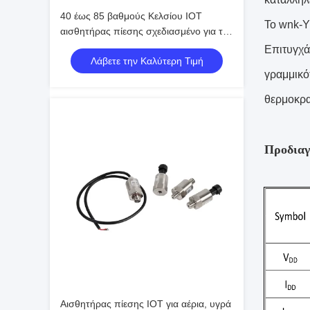
40 έως 85 βαθμούς Κελσίου IOT
Το wnk-Y
αισθητήρας πίεσης σχεδιασμένο για τη
μακροχρόνια παρακολούθηση της
Επιτυγχά
Λάβετε την Καλύτερη Τιμή
πίεσης πετρελαίου POE σε σκληρές
γραμμικό
συνθήκες
θερμοκρα
Προδια
Αισθητήρας πίεσης IOT για αέρια, υγρά