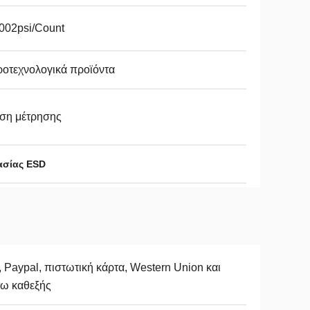
002psi/Count
ροτεχνολογικά προϊόντα
εση μέτρησης
ασίας ESD
, Paypal, πιστωτική κάρτα, Western Union και
τω καθεξής