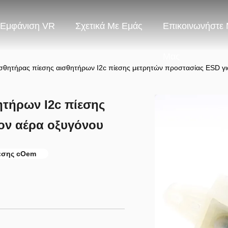
Εμφάνιση VR
Σχετικά Με Εμάς
Επικοινωνήστε 
Μας
σθητήρας πίεσης αισθητήρων I2c πίεσης μετρητών προστασίας ESD γι
ητήρων I2c πίεσης
ον αέρα οξυγόνου
εσης cOem