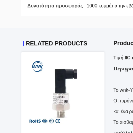
Δυνατότητα προσφοράς
1000 κομμάτια την ε
Produc
RELATED PRODUCTS
Τιμή II
Περιγρα
Το wnk-Y
Ο πυρήνα
και ένα 
Το αισθα
κατάλληλ