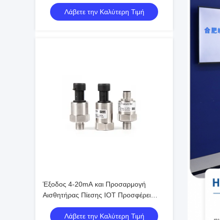
ελεγκτές και συστήματα συλλογής
Λάβετε την Καλύτερη Τιμή
δεδομένων
Έξοδος 4-20mA και Προσαρμογή
Αισθητήρας Πίεσης IOT Προσφέρει
Μακροχρόνια Σταθερότητα Κάτω από
Λάβετε την Καλύτερη Τιμή
0,2 τοις εκατό FS ανά Έτος Σχεδιασμός