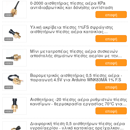
0-2000 αισθητήρας πίεσης αέρα KPa
αντιδιαβρωτικός και δόνησης αντίσταση
επαφή
Υλική ακρίβεια πίεσης 1%FS σφράγισης
αισθητήρων πίεσης αέρα κατοικίας
ορείχαλκου
επαφή
Μίνι μετατροπέας πίεσης αέρα συσκευών
αποστολής σημάτων πίεσης αερίου με την
προσαρμοσμένη ηλεκτρική σύνδεση
επαφή
Βαρομετρικός αισθητήρας 0,5 πίεσης αέρα -
παραγωγή 4.5V για Arduino WNK83MA 1% F.S
επαφή
Αισθητήρας -20 πίεσης αέρα ρυθμιστών πίεσης
καυσίμων - θερμοκρασία εργασίας 70°C για
Trailblazer
επαφή
Διαφορική πίεση 0,5 αισθητήρων πίεσης αέρα
υγρού/αερίου - υλικό κατοικίας ορείχαλκου