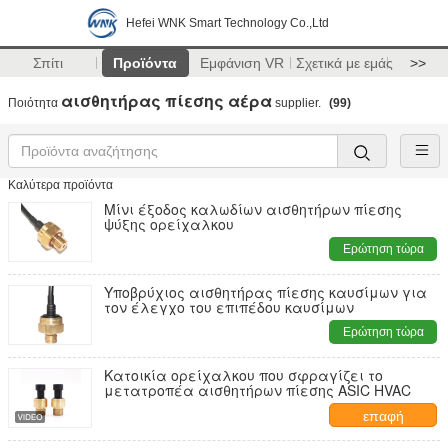
Hefei WNK Smart Technology Co.,Ltd
Σπίτι
Προϊόντα
Εμφάνιση VR
Σχετικά με εμάς
>>
αισθητήρας πίεσης αέρα
Ποιότητα
supplier.
(99)
Καλύτερα προϊόντα
Μίνι έξοδος καλωδίων αισθητήρων πίεσης
ψύξης ορείχαλκου
Ερώτηση τώρα
Υποβρύχιος αισθητήρας πίεσης καυσίμων για
τον έλεγχο του επιπέδου καυσίμων
Ερώτηση τώρα
Κατοικία ορείχαλκου που σφραγίζει το
μετατροπέα αισθητήρων πίεσης ASIC HVAC
επαφή