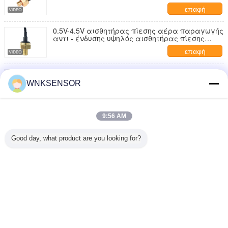
4.5VDC
επαφή
0.5V-4.5V αισθητήρας πίεσης αέρα παραγωγής
αντι - ένδυσης υψηλός αισθητήρας πίεσης
ακρίβειας μίνι
επαφή
0 - 1MPa αισθητήρας ελαφριά 4,75 πίεσης
νερού αισθητήρων πίεσης αέρα - παροχή
WNKSENSOR
ηλεκτρικού ρεύματος 5.25VDC
επαφή
Αισθητήρας πίεσης αέρα εξόδου καλωδίων για
9:56 AM
τον ατμό 0,5 υγρού αερίου - παραγωγή 4.5V
επαφή
Good day, what product are you looking for?
1 / 10
Γλώσσα αλλαγής
Greek