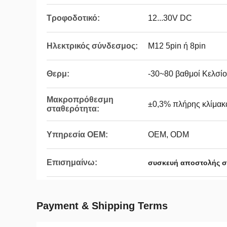
Τροφοδοτικό:
12...30V DC
Ηλεκτρικός σύνδεσμος:
M12 5pin ή 8pin
Θερμ:
-30~80 βαθμοί Κελσί
Μακροπρόθεσμη
±0,3% πλήρης κλίμακ
σταθερότητα:
Υπηρεσία OEM:
OEM, ODM
Επισημαίνω:
συσκευή αποστολής σ
Payment & Shipping Terms