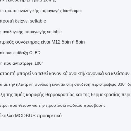
τική καθυστέρηση μετατροπής
οι τρόποι αναλογικής παραγωγής διαθέσιμοι
τροπή δείχνει settable
 αναλογικής παραγωγής settable
κτρικός συνδετήρας είναι M12 5pin ή 8pin
uminous επίδειξη OLED
ξη που αντιστρέφει 180°
τατροπή μπορεί να τεθεί κανονικά ανοικτή/κανονικά να κλείσουν
ία με την ηλεκτρική σύνδεση ενάντια στη σύνδεση περιστρέψιμο 330° δ
ιξη της τιμής κορυφής θερμοκρασίας και της θερμοκρασίας περ
τροι που θέτουν για την προστασία κωδικού πρόσβασης
κολλο MODBUS προαιρετικό