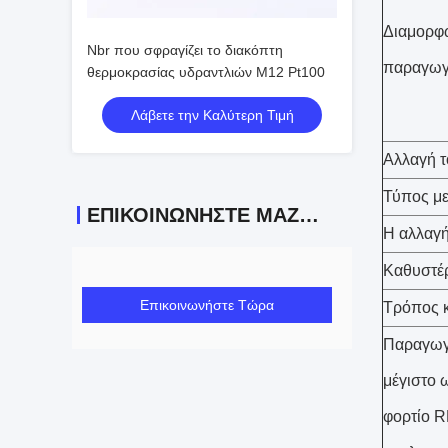
Διαμορφ
Nbr που σφραγίζει το διακόπτη
παραγω
θερμοκρασίας υδραντλιών M12 Pt100
Λάβετε την Καλύτερη Τιμή
Αλλαγή τ
Τύπος μ
ΕΠΙΚΟΙΝΩΝΉΣΤΕ ΜΑΖΊ ΜΑΣ
Η αλλαγή
Καθυστέ
Επικοινωνήστε Τώρα
Τρόπος 
Παραγωγ
μέγιστο 
φορτίο R