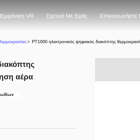
Εμφάνιση VR
Σχετικά Με Εμάς
Επικοινωνήστε 
Μας
Θερμοκρασίας
>
PT1000 ηλεκτρονικός ψηφιακός διακόπτης θερμοκρασί
διακόπτης
ρηση αέρα
λωδίων