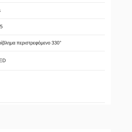
s
65
ίβλημα περιστρεφόμενο 330°
ED