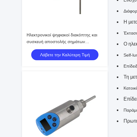
Ενισχυ
Διάφορ
Η μετα
Έκταση
Ηλεκτρονικοί ψηφιακοί διακόπτης και
συσκευή αποστολής σημάτων
Ο ηλε
θερμοκρασίας τύπων επίδειξης OLED
Λάβετε την Καλύτερη Τιμή
Self-l
Επίδει
Τη με
Κατοικ
Επίδε
Παράμε
Πρωτό