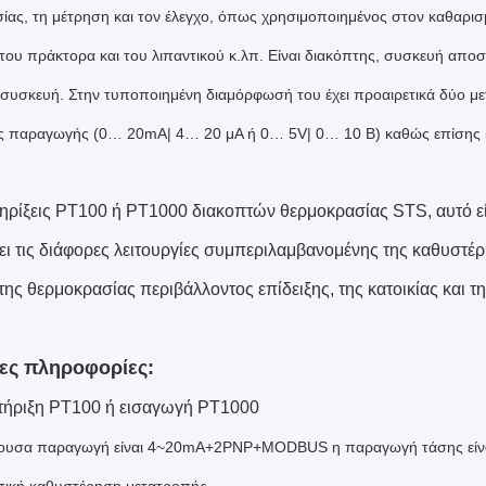
ίας, τη μέτρηση και τον έλεγχο, όπως χρησιμοποιημένος στον καθαρισ
του πράκτορα και του λιπαντικού κ.λπ. Είναι διακόπτης, συσκευή αποσ
 συσκευή. Στην τυποποιημένη διαμόρφωσή του έχει προαιρετικά δύο 
ς παραγωγής (0… 20mA| 4… 20 μΑ ή 0… 5V| 0… 10 Β) καθώς επίσης κ
ηρίξεις PT100 ή PT1000 διακοπτών θερμοκρασίας STS, αυτό εί
ι τις διάφορες λειτουργίες συμπεριλαμβανομένης της καθυστέ
 της θερμοκρασίας περιβάλλοντος επίδειξης, της κατοικίας και τ
ες πληροφορίες:
ήριξη PT100 ή εισαγωγή PT1000
χουσα παραγωγή είναι 4~20mA+2PNP+MODBUS η παραγωγή τάσης εί