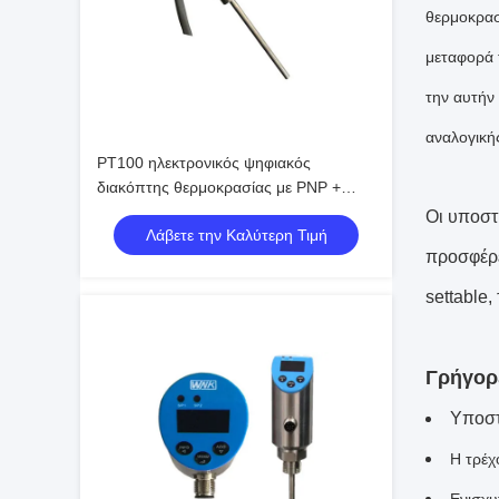
θερμοκρασ
μεταφορά 
την αυτήν
αναλογική
PT100 ηλεκτρονικός ψηφιακός
διακόπτης θερμοκρασίας με PNP +
4~20mA + παραγωγή Modbus
Οι υποστ
Λάβετε την Καλύτερη Τιμή
προσφέρε
settable,
Γρήγορ
Υποστ
Η τρέ