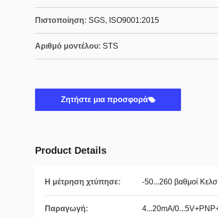
Πιστοποίηση:
SGS, ISO9001:2015
Αριθμό μοντέλου:
STS
Ζητήστε μια προσφορά
Product Details
Η μέτρηση χτύπησε:
-50...260 βαθμοί Κελσ
Παραγωγή:
4...20mA/0...5V+P