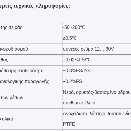
ρείς τεχνικές πληροφορίες:
της σειράς
-50~260℃
≤0.5℃
ανεφοδιασμού
συνεχές ρεύμα 12… 30V
άθος
±0.02%FS/℃
όθεσμη σταθερότητα
±0.3%FS/Year
 αναλογικής παραγωγής
±0.2%FS
Νερό, ορυκτός-βασισμένο υδραυλ
 των μέσων
συνθετικό έλαιο
Ανοξείδωτο, λάστιχο βουταδιενίου
 υλικό
PTFE