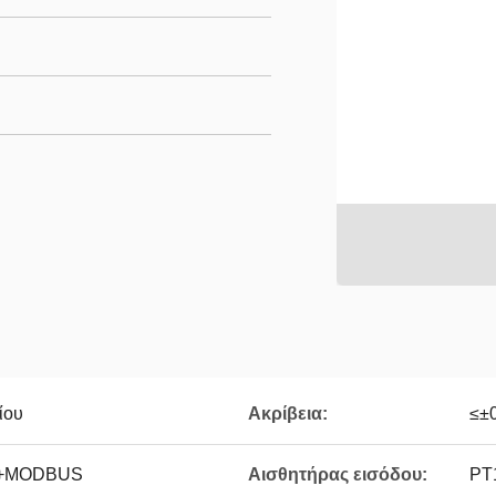
ίου
Ακρίβεια:
≤±
NP+MODBUS
Αισθητήρας εισόδου:
PT