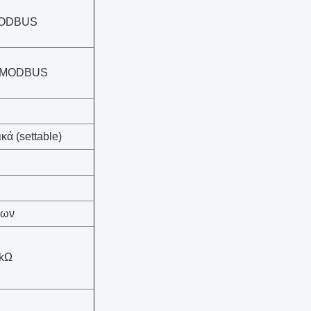
MODBUS
+ MODBUS
κά (settable)
ρων
5kΩ