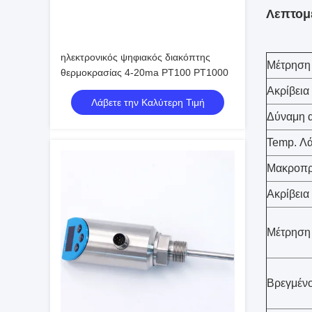
Λεπτομε
ηλεκτρονικός ψηφιακός διακόπτης
Μέτρηση 
θερμοκρασίας 4-20ma PT100 PT1000
Ακρίβεια
Λάβετε την Καλύτερη Τιμή
Δύναμη 
Temp. Λ
Μακροπρ
Ακρίβεια
Μέτρηση
Βρεγμένο