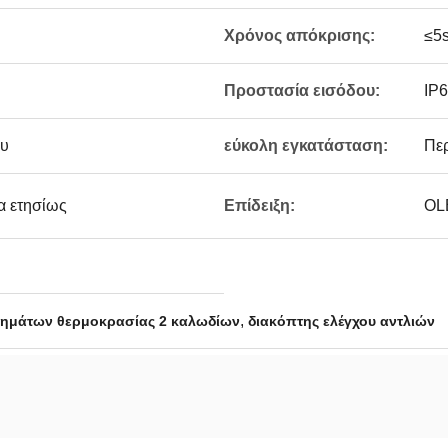
Χρόνος απόκρισης:
≤5
Προστασία εισόδου:
IP
ου
εύκολη εγκατάσταση:
Περ
α ετησίως
Επίδειξη:
OL
,
ημάτων θερμοκρασίας 2 καλωδίων
διακόπτης ελέγχου αντλιών