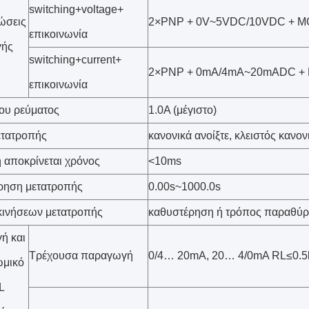
switching+voltage+
ώσεις
2×PNP + 0V~5VDC/10VDC + 
επικοινωνία
γής
switching+current+
2×PNP + 0mA/4mA~20mADC 
επικοινωνία
ου ρεύματος
1.0A (μέγιστο)
ετατροπής
κανονικά ανοίξτε, κλειστός κανονι
 αποκρίνεται χρόνος
<10ms
ρηση μετατροπής
0.00s~1000.0s
κινήσεων μετατροπής
καθυστέρηση ή τρόπος παραθύ
ή και
Τρέχουσα παραγωγή
0/4… 20mA, 20… 4/0mA RL≤0.
ωμικό
L