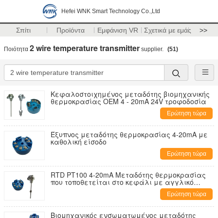
Hefei WNK Smart Technology Co.,Ltd
Σπίτι
Προϊόντα
Εμφάνιση VR
Σχετικά με εμάς
>>
2 wire temperature transmitter
Ποιότητα
supplier.
(51)
Κεφαλοστοιχημένος μεταδότης βιομηχανικής
θερμοκρασίας OEM 4 - 20mA 24V τροφοδοσία
Ερώτηση τώρα
Έξυπνος μεταδότης θερμοκρασίας 4-20mA με
καθολική είσοδο
Ερώτηση τώρα
RTD PT100 4-20mA Μεταδότης θερμοκρασίας
που τοποθετείται στο κεφάλι με αγγλικό
λογισμικό βαθμονόμησης
Ερώτηση τώρα
Βιομηχανικός ενσωματωμένος μεταδότης