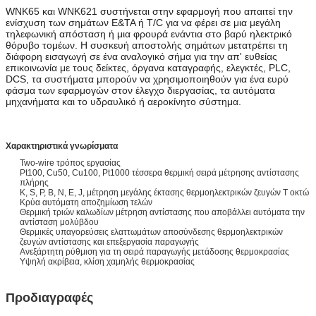
WNK65 και WNK621 συστήνεται στην εφαρμογή που απαιτεί την
ενίσχυση των σημάτων Ε&ΤΑ ή T/C για να φέρει σε μια μεγάλη
τηλεφωνική απόσταση ή μια φρουρά ενάντια στο βαρύ ηλεκτρικό
θόρυβο τομέων. Η συσκευή αποστολής σημάτων μετατρέπει τη
διάφορη εισαγωγή σε ένα αναλογικό σήμα για την απ' ευθείας
επικοινωνία με τους δείκτες, όργανα καταγραφής, ελεγκτές, PLC,
DCS, τα συστήματα μπορούν να χρησιμοποιηθούν για ένα ευρύ
φάσμα των εφαρμογών στον έλεγχο διεργασίας, τα αυτόματα
μηχανήματα και το υδραυλικό ή αεροκίνητο σύστημα.
Χαρακτηριστικά γνωρίσματα
Two-wire τρόπος εργασίας
Pt100, Cu50, Cu100, Pt1000 τέσσερα θερμική σειρά μέτρησης αντίστασης
πλήρης
Κ, S, Ρ, Β, Ν, Ε, J, μέτρηση μεγάλης έκτασης θερμοηλεκτρικών ζευγών Τ οκτώ
Κρύα αυτόματη αποζημίωση τελών
Θερμική τριών καλωδίων μέτρηση αντίστασης που αποβάλλει αυτόματα την
αντίσταση μολύβδου
Θερμικές υπαγορεύσεις ελαττωμάτων αποσύνδεσης θερμοηλεκτρικών
ζευγών αντίστασης και επεξεργασία παραγωγής
Ανεξάρτητη ρύθμιση για τη σειρά παραγωγής μετάδοσης θερμοκρασίας
Υψηλή ακρίβεια, κλίση χαμηλής θερμοκρασίας
Προδιαγραφές