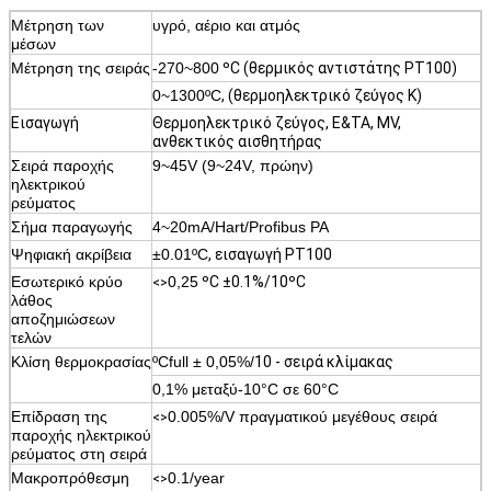
Μέτρηση των
υγρό, αέριο και ατμός
μέσων
Μέτρηση της σειράς
-270~800
ºC
(θερμικός αντιστάτης PT100)
0~1300ºC
, (θερμοηλεκτρικό ζεύγος Κ)
Εισαγωγή
Θερμοηλεκτρικό ζεύγος, Ε&ΤΑ, MV,
ανθεκτικός αισθητήρας
Σειρά παροχής
9~45V (9~24V, πρώην)
ηλεκτρικού
ρεύματος
Σήμα παραγωγής
4~20mA/Hart/Profibus PA
Ψηφιακή ακρίβεια
±0.01ºC
, εισαγωγή PT100
Εσωτερικό κρύο
0,25
ºC
±0.1%/10ºC
<>
λάθος
αποζημιώσεων
τελών
Κλίση θερμοκρασίας
ºCfull ± 0,05%/
10
- σειρά κλίμακας
0,1% μεταξύ-10°C σε 60°C
Επίδραση της
0.005%/V πραγματικού μεγέθους σειρά
<>
παροχής ηλεκτρικού
ρεύματος στη σειρά
Μακροπρόθεσμη
0.1/year
<>