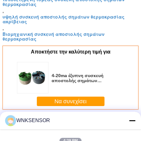
θερμοκρασίας
,
υψηλή συσκευή αποστολής σημάτων θερμοκρασίας
ακρίβειας
,
Βιομηχανική συσκευή αποστολής σημάτων
θερμοκρασίας
Αποκτήστε την καλύτερη τιμή για
4-20ma έξυπνη συσκευή
αποστολής σημάτων
θερμοκρασίας Pt100 με την
εισαγωγή θερμοηλεκτρικών
ζευγών Ε&ΤΑ
Να συνεχίσει
Περισσότεροι
WNKSENSOR
τοποθετημένη κεφάλι συσκευή αποστολής σημάτων
θερμοκρασίας
4:29 PM