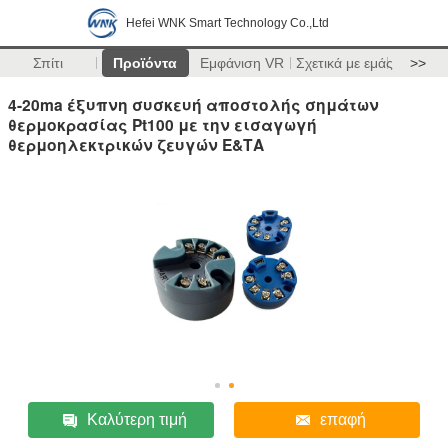
Hefei WNK Smart Technology Co.,Ltd
Σπίτι
Προϊόντα
Εμφάνιση VR
Σχετικά με εμάς
>>
4-20ma έξυπνη συσκευή αποστολής σημάτων
θερμοκρασίας Pt100 με την εισαγωγή
θερμοηλεκτρικών ζευγών Ε&ΤΑ
Καλύτερη τιμή
επαφή