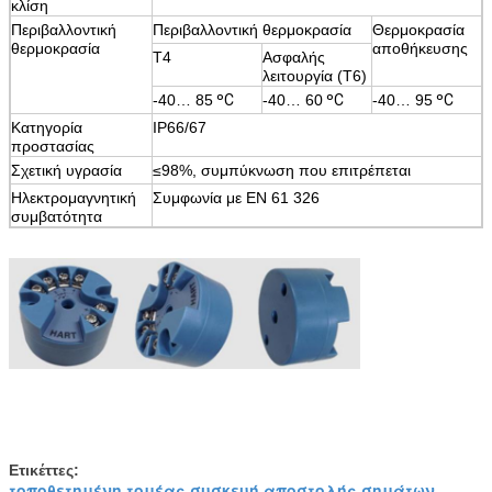
κλίση
Περιβαλλοντική
Περιβαλλοντική θερμοκρασία
Θερμοκρασία
θερμοκρασία
αποθήκευσης
T4
Ασφαλής
λειτουργία (T6)
-40… 85
ºC
-40… 60
ºC
-40… 95
ºC
Κατηγορία
IP66/67
προστασίας
Σχετική υγρασία
≤98%, συμπύκνωση που επιτρέπεται
Ηλεκτρομαγνητική
Συμφωνία με EN 61 326
συμβατότητα
Ετικέττες:
τοποθετημένη τομέας συσκευή αποστολής σημάτων